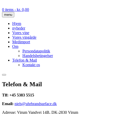
Skip
to
0 items
- kr. 0,00
content
menu
Hjem
nyheder
Vores vine
Vores vingårde
Medimport
Om
Persondatapolitik
Handelsbetingelser
Telefon & Mail
Kontakt os
Telefon & Mail
Tlf: +45 5383 5515
Email:
niels@uhrbrandsurface.dk
Adresse: Virum Vandvej 14B, DK-2830 Virum