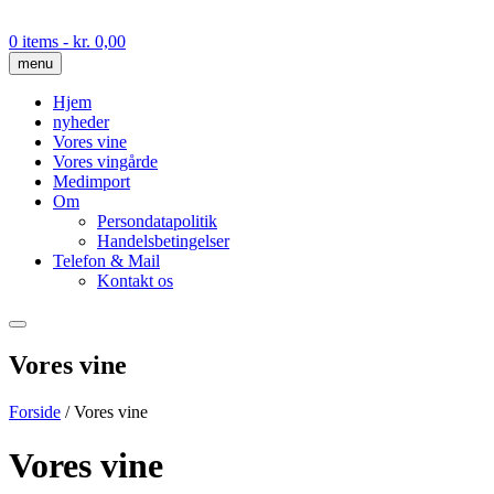
Skip
to
0 items
- kr. 0,00
content
menu
Hjem
nyheder
Vores vine
Vores vingårde
Medimport
Om
Persondatapolitik
Handelsbetingelser
Telefon & Mail
Kontakt os
Vores vine
Forside
/ Vores vine
Vores vine