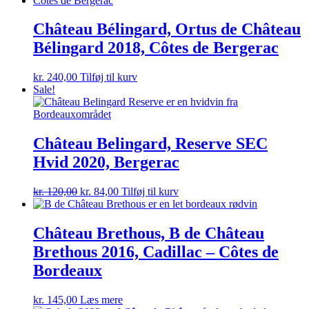
var:
er:
kr. 115,00.
kr. 77,00.
Château Bélingard, Ortus de Château
Bélingard 2018, Côtes de Bergerac
kr.
240,00
Tilføj til kurv
Sale!
Château Belingard, Reserve SEC
Hvid 2020, Bergerac
Den
Den
kr.
120,00
kr.
84,00
Tilføj til kurv
oprindelige
aktuelle
pris
pris
var:
er:
Château Brethous, B de Château
kr. 120,00.
kr. 84,00.
Brethous 2016, Cadillac – Côtes de
Bordeaux
kr.
145,00
Læs mere