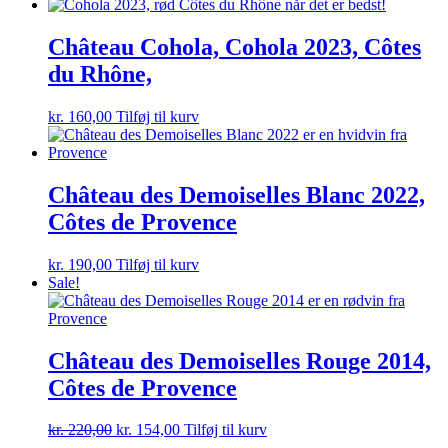
Château Cohola, Cohola 2023, Côtes
du Rhône,
kr.
160,00
Tilføj til kurv
Château des Demoiselles Blanc 2022,
Côtes de Provence
kr.
190,00
Tilføj til kurv
Sale!
Château des Demoiselles Rouge 2014,
Côtes de Provence
Den
Den
kr.
220,00
kr.
154,00
Tilføj til kurv
oprindelige
aktuelle