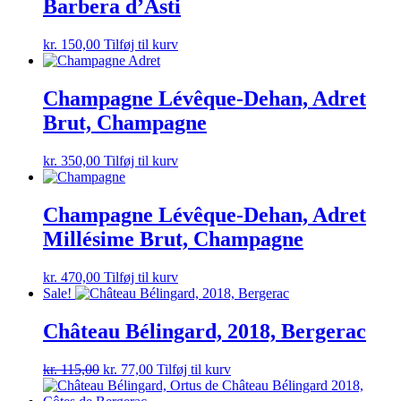
Barbera d’Asti
kr.
150,00
Tilføj til kurv
Champagne Lévêque-Dehan, Adret
Brut, Champagne
kr.
350,00
Tilføj til kurv
Champagne Lévêque-Dehan, Adret
Millésime Brut, Champagne
kr.
470,00
Tilføj til kurv
Sale!
Château Bélingard, 2018, Bergerac
Den
Den
kr.
115,00
kr.
77,00
Tilføj til kurv
oprindelige
aktuelle
pris
pris