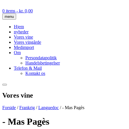
Skip
to
0 items
- kr. 0,00
content
menu
Hjem
nyheder
Vores vine
Vores vingårde
Medimport
Om
Persondatapolitik
Handelsbetingelser
Telefon & Mail
Kontakt os
Vores vine
Forside
/
Frankrig
/
Languedoc
/ - Mas Pagès
- Mas Pagès