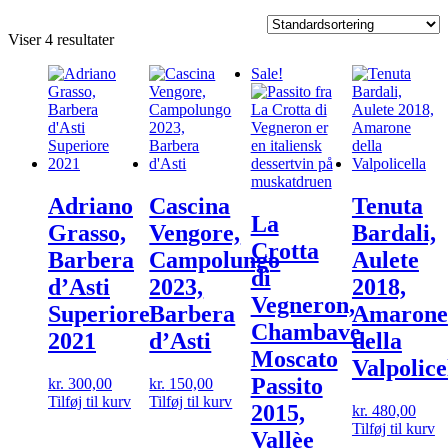
Viser 4 resultater
Sale!
Adriano
Cascina
Tenuta
La
Grasso,
Vengore,
Bardali,
Crotta
Barbera
Campolungo
Aulete
di
d’Asti
2023,
2018,
Vegneron,
Superiore
Barbera
Amarone
Chambave
2021
d’Asti
della
Moscato
Valpolice
Passito
kr.
300,00
kr.
150,00
Tilføj til kurv
Tilføj til kurv
2015,
kr.
480,00
Tilføj til kurv
Vallèe