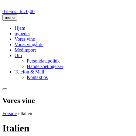
Skip
to
0 items
- kr. 0,00
content
menu
Hjem
nyheder
Vores vine
Vores vingårde
Medimport
Om
Persondatapolitik
Handelsbetingelser
Telefon & Mail
Kontakt os
Vores vine
Forside
/ Italien
Italien