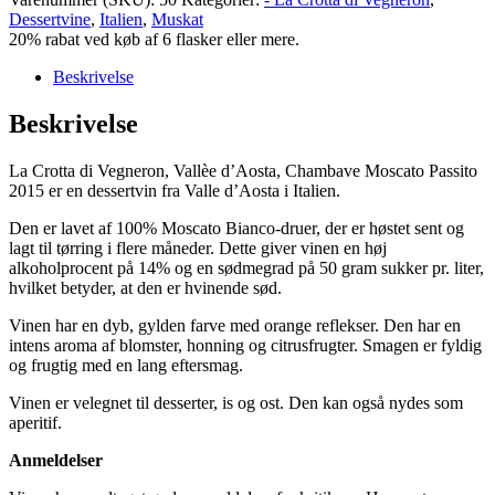
Vegneron,
Dessertvine
,
Italien
,
Muskat
Chambave
20% rabat ved køb af 6 flasker eller mere.
Moscato
Passito
Beskrivelse
2015,
Vallèe
Beskrivelse
d'Aosta,
antal
La Crotta di Vegneron, Vallèe d’Aosta, Chambave Moscato Passito
2015 er en dessertvin fra Valle d’Aosta i Italien.
Den er lavet af 100% Moscato Bianco-druer, der er høstet sent og
lagt til tørring i flere måneder. Dette giver vinen en høj
alkoholprocent på 14% og en sødmegrad på 50 gram sukker pr. liter,
hvilket betyder, at den er hvinende sød.
Vinen har en dyb, gylden farve med orange reflekser. Den har en
intens aroma af blomster, honning og citrusfrugter. Smagen er fyldig
og frugtig med en lang eftersmag.
Vinen er velegnet til desserter, is og ost. Den kan også nydes som
aperitif.
Anmeldelser