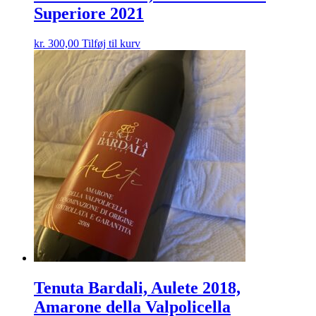
Superiore 2021
kr.
300,00
Tilføj til kurv
Tenuta Bardali, Aulete 2018,
Amarone della Valpolicella