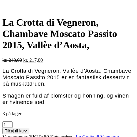
La Crotta di Vegneron,
Chambave Moscato Passito
2015, Vallèe d’Aosta,
Den
Den
kr.
248,00
kr.
217,00
oprindelige
aktuelle
La Crotta di Vegneron, Vallèe d’Aosta, Chambave
pris
pris
var:
er:
Moscato Passito 2015 er en fantastisk dessertvin
kr. 248,00.
kr. 217,00.
på muskatdruen.
Smagen er fuld af blomster og honning, og vinen
er hvinende sød
3 på lager
La
Crotta
Tilføj til kurv
di
Varenummer (SKU):
50
Kategorier:
- La Crotta di Vegneron
,