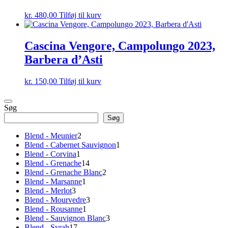
kr.
480,00
Tilføj til kurv
Cascina Vengore, Campolungo 2023,
Barbera d’Asti
kr.
150,00
Tilføj til kurv
Søg
Søg
2
Blend - Meunier
2
varer
1
Blend - Cabernet Sauvignon
1
1
vare
Blend - Corvina
1
vare
14
Blend - Grenache
14
varer
2
Blend - Grenache Blanc
2
1
varer
Blend - Marsanne
1
3
vare
Blend - Merlot
3
varer
3
Blend - Mourvedre
3
1
varer
Blend - Rousanne
1
vare
3
Blend - Sauvignon Blanc
3
17
varer
Blend - Syrah
17