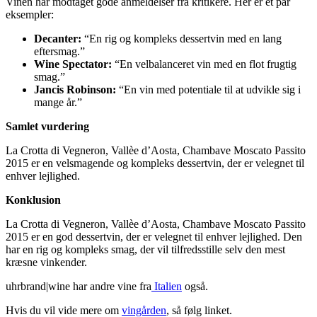
Vinen har modtaget gode anmeldelser fra kritikere. Her er et par
eksempler:
Decanter:
“En rig og kompleks dessertvin med en lang
eftersmag.”
Wine Spectator:
“En velbalanceret vin med en flot frugtig
smag.”
Jancis Robinson:
“En vin med potentiale til at udvikle sig i
mange år.”
Samlet vurdering
La Crotta di Vegneron, Vallèe d’Aosta, Chambave Moscato Passito
2015 er en velsmagende og kompleks dessertvin, der er velegnet til
enhver lejlighed.
Konklusion
La Crotta di Vegneron, Vallèe d’Aosta, Chambave Moscato Passito
2015 er en god dessertvin, der er velegnet til enhver lejlighed. Den
har en rig og kompleks smag, der vil tilfredsstille selv den mest
kræsne vinkender.
uhrbrand|wine har andre vine fra
Italien
også.
Hvis du vil vide mere om
vingården
, så følg linket.