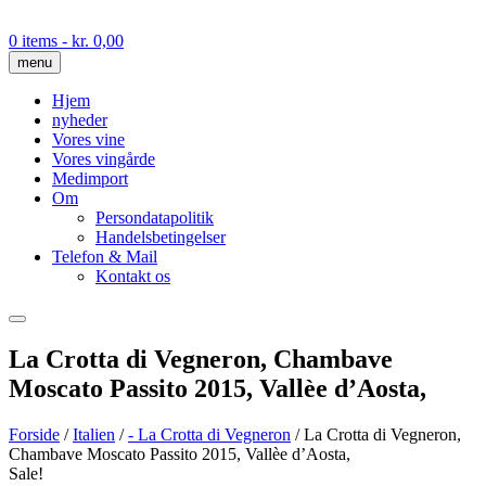
Skip
to
0 items
- kr. 0,00
content
menu
Hjem
nyheder
Vores vine
Vores vingårde
Medimport
Om
Persondatapolitik
Handelsbetingelser
Telefon & Mail
Kontakt os
La Crotta di Vegneron, Chambave
Moscato Passito 2015, Vallèe d’Aosta,
Forside
/
Italien
/
- La Crotta di Vegneron
/ La Crotta di Vegneron,
Chambave Moscato Passito 2015, Vallèe d’Aosta,
Sale!