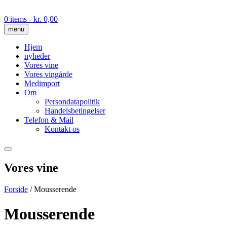
Skip
to
0 items
- kr. 0,00
content
menu
Hjem
nyheder
Vores vine
Vores vingårde
Medimport
Om
Persondatapolitik
Handelsbetingelser
Telefon & Mail
Kontakt os
Vores vine
Forside
/ Mousserende
Mousserende