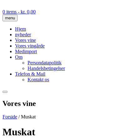
Skip
to
0 items
- kr. 0,00
content
menu
Hjem
nyheder
Vores vine
Vores vingårde
Medimport
Om
Persondatapolitik
Handelsbetingelser
Telefon & Mail
Kontakt os
Vores vine
Forside
/ Muskat
Muskat