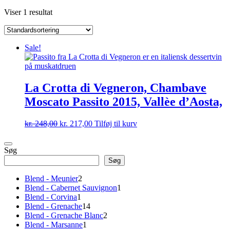
Viser 1 resultat
Sale!
La Crotta di Vegneron, Chambave
Moscato Passito 2015, Vallèe d’Aosta,
Den
Den
kr.
248,00
kr.
217,00
Tilføj til kurv
oprindelige
aktuelle
pris
pris
Søg
var:
er:
kr. 248,00.
kr. 217,00.
Søg
2
Blend - Meunier
2
varer
1
Blend - Cabernet Sauvignon
1
1
vare
Blend - Corvina
1
vare
14
Blend - Grenache
14
varer
2
Blend - Grenache Blanc
2
1
varer
Blend - Marsanne
1