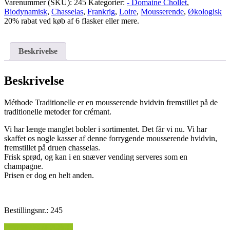
Traditionelle
Varenummer (SKU):
245
Kategorier:
- Domaine Chollet
,
Brut
Biodynamisk
,
Chasselas
,
Frankrig
,
Loire
,
Mousserende
,
Økologisk
antal
20% rabat ved køb af 6 flasker eller mere.
Beskrivelse
Beskrivelse
Méthode Traditionelle er en mousserende hvidvin fremstillet på de
traditionelle metoder for crémant.
Vi har længe manglet bobler i sortimentet. Det får vi nu. Vi har
skaffet os nogle kasser af denne forrygende mousserende hvidvin,
fremstillet på druen chasselas.
Frisk sprød, og kan i en snæver vending serveres som en
champagne.
Prisen er dog en helt anden.
Bestillingsnr.: 245