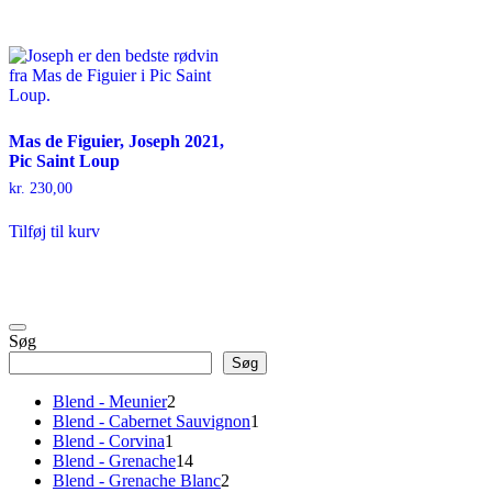
Mas de Figuier, Joseph 2021,
Pic Saint Loup
kr.
230,00
Tilføj til kurv
Søg
Søg
2
Blend - Meunier
2
varer
1
Blend - Cabernet Sauvignon
1
1
vare
Blend - Corvina
1
vare
14
Blend - Grenache
14
varer
2
Blend - Grenache Blanc
2