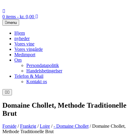
Skip
to
content
0 items
- kr. 0,00
menu
Hjem
nyheder
Vores vine
Vores vingårde
Medimport
Om
Persondatapolitik
Handelsbetingelser
Telefon & Mail
Kontakt os
Domaine Chollet, Methode Traditionelle
Brut
Forside
/
Frankrig
/
Loire
/
- Domaine Chollet
/ Domaine Chollet,
Methode Traditionelle Brut