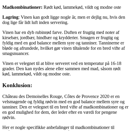
Madkombinationer:
Rødt kød, lammekød, vildt og modne oste
Lagring
: Vinen kan godt ligge nogle år, men er dejlig nu, hvis den
dog lige får lidt luft inden servering.
Vinen har en dyb rubinrød farve. Duften er frugtig med noter af
kirsebær, jordbær, hindbær og krydderier. Smagen er frugtig og
fyldig med en god balance mellem syre og tanniner. Tanninerne er
bløde og afrundede, hvilket gør vinen tiltalende for en bred vifte af
smagsnuancer.
Vinen er velegnet til at blive serveret ved en temperatur på 16-18
grader. Den kan nydes alene eller sammen med mad, såsom rødt
kød, lammekød, vildt og modne oste.
Konklusion:
Château des Demoiselles Rouge, Côtes de Provence 2020 er en
velsmagende og fyldig rødvin med en god balance mellem syre og
tanniner. Den er velegnet til en bred vifte af madkombinationer og er
en god mulighed for dem, der leder efter en værdi for pengene
rødvin.
Her er nogle specifikke anbefalinger til madkombinationer til