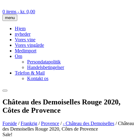
Skip
to
0 items
- kr. 0,00
content
menu
Hjem
nyheder
Vores vine
Vores vingårde
Medimport
Om
Persondatapolitik
Handelsbetingelser
Telefon & Mail
Kontakt os
Château des Demoiselles Rouge 2020,
Côtes de Provence
Forside
/
Frankrig
/
Provence
/
- Château des Demoiselles
/ Château
des Demoiselles Rouge 2020, Côtes de Provence
Sale!