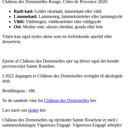
Château des Demoiselles Rouge, Côtes de Provence 2020:
Rødt kød:
Grillet oksekød, lammekød eller vildt
Lammekød:
Lammesteg, lammekoteletter eller lammegryde
Vildt:
Vildtstegen, vildtkoteletter eller vildtgryde
Ost:
Modne oste, såsom cheddar, gouda eller brie
Vinen kan også nydes alene som en forfriskende aperitif eller
dessertvin.
Ejerne af Château des Demoiselles ejer og driver også det kendte
provenceslot Sainte Roseline.
I 2022 årgangen er Château des Demoiselles overgået til økologisk
drift.
Bestillingsnr.: 186
Se de samlede vine fra
Château des Demoiselles
her.
Læs mere om
slottet
her.
Château des Demoiselles og ejerslottet Sainte Roselyne er med i
sammenslutningen Vignerons Engagé. Vignerons Engagé arbejder