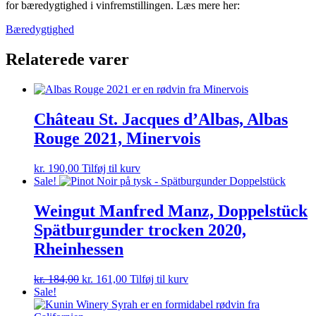
for bæredygtighed i vinfremstillingen. Læs mere her:
Bæredygtighed
Relaterede varer
Château St. Jacques d’Albas, Albas
Rouge 2021, Minervois
kr.
190,00
Tilføj til kurv
Sale!
Weingut Manfred Manz, Doppelstück
Spätburgunder trocken 2020,
Rheinhessen
Den
Den
kr.
184,00
kr.
161,00
Tilføj til kurv
oprindelige
aktuelle
Sale!
pris
pris