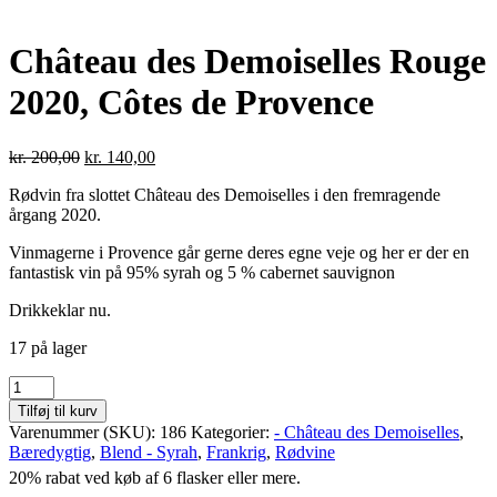
Château des Demoiselles Rouge
2020, Côtes de Provence
Den
Den
kr.
200,00
kr.
140,00
oprindelige
aktuelle
Rødvin fra slottet Château des Demoiselles i den fremragende
pris
pris
årgang 2020.
var:
er:
kr. 200,00.
kr. 140,00.
Vinmagerne i Provence går gerne deres egne veje og her er der en
fantastisk vin på 95% syrah og 5 % cabernet sauvignon
Drikkeklar nu.
17 på lager
Château
des
Tilføj til kurv
Demoiselles
Varenummer (SKU):
186
Kategorier:
- Château des Demoiselles
,
Rouge
Bæredygtig
,
Blend - Syrah
,
Frankrig
,
Rødvine
2020,
20% rabat ved køb af 6 flasker eller mere.
Côtes