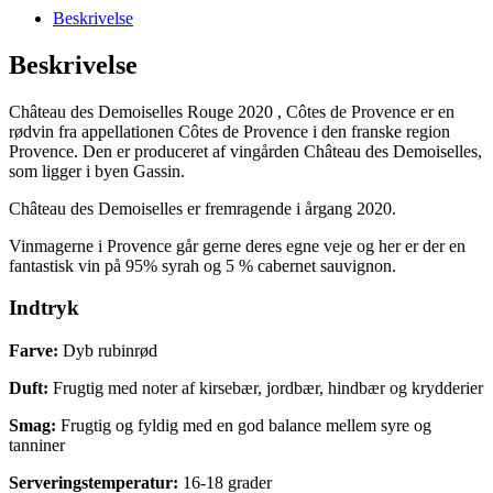
de
Beskrivelse
Provence
antal
Beskrivelse
Château des Demoiselles Rouge 2020 , Côtes de Provence er en
rødvin fra appellationen Côtes de Provence i den franske region
Provence. Den er produceret af vingården Château des Demoiselles,
som ligger i byen Gassin.
Château des Demoiselles er fremragende i årgang 2020.
Vinmagerne i Provence går gerne deres egne veje og her er der en
fantastisk vin på 95% syrah og 5 % cabernet sauvignon.
Indtryk
Farve:
Dyb rubinrød
Duft:
Frugtig med noter af kirsebær, jordbær, hindbær og krydderier
Smag:
Frugtig og fyldig med en god balance mellem syre og
tanniner
Serveringstemperatur:
16-18 grader