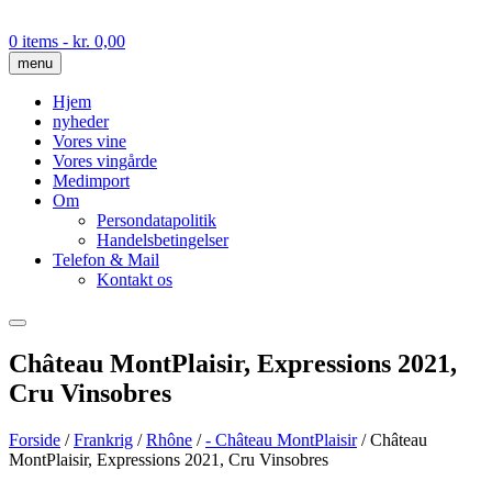
Skip
to
0 items
- kr. 0,00
content
menu
Hjem
nyheder
Vores vine
Vores vingårde
Medimport
Om
Persondatapolitik
Handelsbetingelser
Telefon & Mail
Kontakt os
Château MontPlaisir, Expressions 2021,
Cru Vinsobres
Forside
/
Frankrig
/
Rhône
/
- Château MontPlaisir
/ Château
MontPlaisir, Expressions 2021, Cru Vinsobres