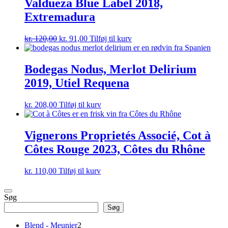
Valdueza Blue Label 2018,
Extremadura
Den
Den
kr.
120,00
kr.
91,00
Tilføj til kurv
oprindelige
aktuelle
pris
pris
var:
er:
Bodegas Nodus, Merlot Delirium
kr. 120,00.
kr. 91,00.
2019, Utiel Requena
kr.
208,00
Tilføj til kurv
Vignerons Proprietés Associé, Cot à
Côtes Rouge 2023, Côtes du Rhône
kr.
110,00
Tilføj til kurv
Søg
Søg
2
Blend - Meunier
2