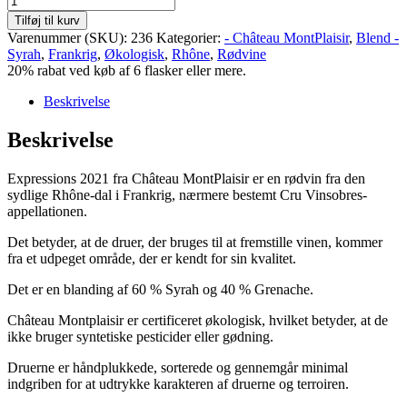
MontPlaisir,
Tilføj til kurv
Expressions
Varenummer (SKU):
236
Kategorier:
- Château MontPlaisir
,
Blend -
2021,
Syrah
,
Frankrig
,
Økologisk
,
Rhône
,
Rødvine
Cru
20% rabat ved køb af 6 flasker eller mere.
Vinsobres
antal
Beskrivelse
Beskrivelse
Expressions 2021 fra Château MontPlaisir er en rødvin fra den
sydlige Rhône-dal i Frankrig, nærmere bestemt Cru Vinsobres-
appellationen.
Det betyder, at de druer, der bruges til at fremstille vinen, kommer
fra et udpeget område, der er kendt for sin kvalitet.
Det er en blanding af 60 % Syrah og 40 % Grenache.
Château Montplaisir er certificeret økologisk, hvilket betyder, at de
ikke bruger syntetiske pesticider eller gødning.
Druerne er håndplukkede, sorterede og gennemgår minimal
indgriben for at udtrykke karakteren af ​​druerne og terroiren.