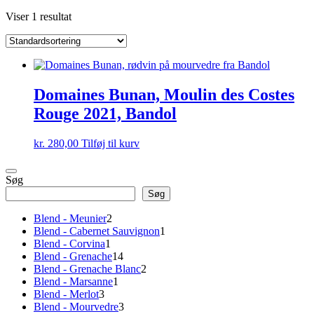
Viser 1 resultat
Domaines Bunan, Moulin des Costes
Rouge 2021, Bandol
kr.
280,00
Tilføj til kurv
Søg
Søg
2
Blend - Meunier
2
varer
1
Blend - Cabernet Sauvignon
1
1
vare
Blend - Corvina
1
vare
14
Blend - Grenache
14
varer
2
Blend - Grenache Blanc
2
1
varer
Blend - Marsanne
1
3
vare
Blend - Merlot
3
varer
3
Blend - Mourvedre
3