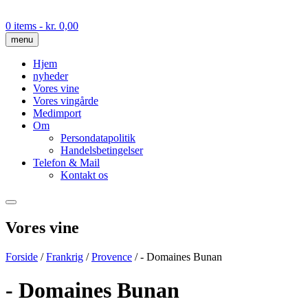
Skip
to
0 items
- kr. 0,00
content
menu
Hjem
nyheder
Vores vine
Vores vingårde
Medimport
Om
Persondatapolitik
Handelsbetingelser
Telefon & Mail
Kontakt os
Vores vine
Forside
/
Frankrig
/
Provence
/ - Domaines Bunan
- Domaines Bunan