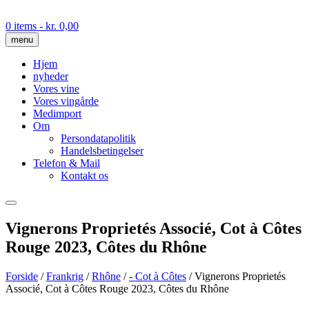
Skip
to
0 items
- kr. 0,00
content
menu
Hjem
nyheder
Vores vine
Vores vingårde
Medimport
Om
Persondatapolitik
Handelsbetingelser
Telefon & Mail
Kontakt os
Vignerons Proprietés Associé, Cot à Côtes
Rouge 2023, Côtes du Rhône
Forside
/
Frankrig
/
Rhône
/
- Cot à Côtes
/ Vignerons Proprietés
Associé, Cot à Côtes Rouge 2023, Côtes du Rhône