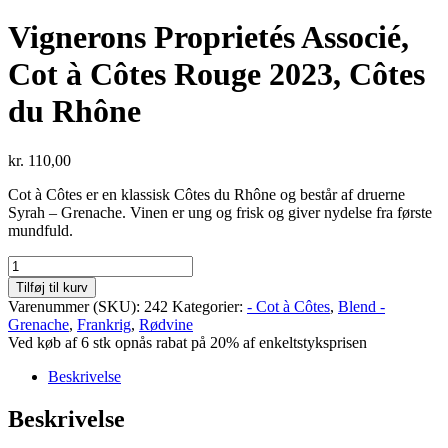
Vignerons Proprietés Associé,
Cot à Côtes Rouge 2023, Côtes
du Rhône
kr.
110,00
Cot à Côtes er en klassisk Côtes du Rhône og består af druerne
Syrah – Grenache. Vinen er ung og frisk og giver nydelse fra første
mundfuld.
Vignerons
Proprietés
Tilføj til kurv
Associé,
Varenummer (SKU):
242
Kategorier:
- Cot à Côtes
,
Blend -
Cot
Grenache
,
Frankrig
,
Rødvine
à
Ved køb af 6 stk opnås rabat på 20% af enkeltstyksprisen
Côtes
Rouge
Beskrivelse
2023,
Côtes
Beskrivelse
du
Rhône