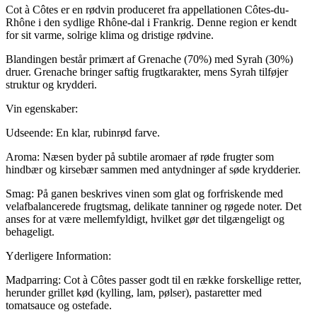
Cot à Côtes er en rødvin produceret fra appellationen Côtes-du-
antal
Rhône i den sydlige Rhône-dal i Frankrig. Denne region er kendt
for sit varme, solrige klima og dristige rødvine.
Blandingen består primært af Grenache (70%) med Syrah (30%)
druer. Grenache bringer saftig frugtkarakter, mens Syrah tilføjer
struktur og krydderi.
Vin egenskaber:
Udseende: En klar, rubinrød farve.
Aroma: Næsen byder på subtile aromaer af røde frugter som
hindbær og kirsebær sammen med antydninger af søde krydderier.
Smag: På ganen beskrives vinen som glat og forfriskende med
velafbalancerede frugtsmag, delikate tanniner og røgede noter. Det
anses for at være mellemfyldigt, hvilket gør det tilgængeligt og
behageligt.
Yderligere Information:
Madparring: Cot à Côtes passer godt til en række forskellige retter,
herunder grillet kød (kylling, lam, pølser), pastaretter med
tomatsauce og ostefade.