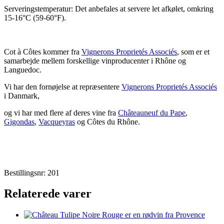
Serveringstemperatur: Det anbefales at servere let afkølet, omkring
15-16°C (59-60°F).
Cot à Côtes kommer fra
Vignerons Proprietés Associés
, som er et
samarbejde mellem forskellige vinproducenter i Rhône og
Languedoc.
Vi har den fornøjelse at repræsentere
Vignerons Proprietés Associés
i Danmark,
og vi har med flere af deres vine fra
Châteauneuf du Pape
,
Gigondas
,
Vacqueyras
og Côtes du Rhône.
Bestillingsnr: 201
Relaterede varer