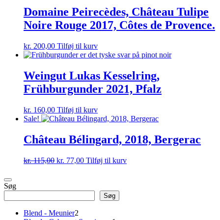
Domaine Peirecèdes, Château Tulipe
Noire Rouge 2017, Côtes de Provence.
kr.
200,00
Tilføj til kurv
Weingut Lukas Kesselring,
Frühburgunder 2021, Pfalz
kr.
160,00
Tilføj til kurv
Sale!
Château Bélingard, 2018, Bergerac
Den
Den
kr.
115,00
kr.
77,00
Tilføj til kurv
oprindelige
aktuelle
pris
pris
Søg
var:
er:
kr. 115,00.
kr. 77,00.
Søg
2
Blend - Meunier
2