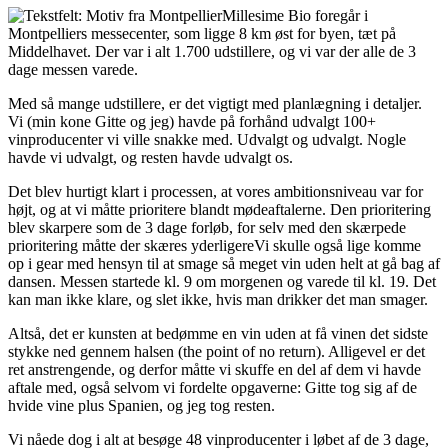
Millesime Bio foregår i
Montpelliers messecenter, som ligge 8 km øst for byen, tæt på
Middelhavet. Der var i alt 1.700 udstillere, og vi var der alle de 3
dage messen varede.
Med så mange udstillere, er det vigtigt med planlægning i detaljer.
Vi (min kone Gitte og jeg) havde på forhånd udvalgt 100+
vinproducenter vi ville snakke med. Udvalgt og udvalgt. Nogle
havde vi udvalgt, og resten havde udvalgt os.
Det blev hurtigt klart i processen, at vores ambitionsniveau var for
højt, og at vi måtte prioritere blandt mødeaftalerne. Den prioritering
blev skarpere som de 3 dage forløb, for selv med den skærpede
prioritering måtte der skæres yderligereVi skulle også lige komme
op i gear med hensyn til at smage så meget vin uden helt at gå bag af
dansen. Messen startede kl. 9 om morgenen og varede til kl. 19. Det
kan man ikke klare, og slet ikke, hvis man drikker det man smager.
Altså, det er kunsten at bedømme en vin uden at få vinen det sidste
stykke ned gennem halsen (the point of no return). Alligevel er det
ret anstrengende, og derfor måtte vi skuffe en del af dem vi havde
aftale med, også selvom vi fordelte opgaverne: Gitte tog sig af de
hvide vine plus Spanien, og jeg tog resten.
Vi nåede dog i alt at besøge 48 vinproducenter i løbet af de 3 dage,