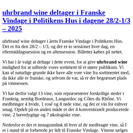
uhrbrand wine deltager i Franske
Vindage i Politikens Hus i dagene 28/2-1/3
– 2025
uhrbrand wine deltager i årets Franske Vindage i Politikens Hus.
Det er fra den 28/2 – 1/3, og der er to sessioner hver dag, en
eftermiddagssession og en aftensession. Billetter købes på nettet.
Vi har i år valgt at deltage i dette event, for at give
uhrbrand wine
mulighed for at udbrede vores sortiment til et større publikum. Vi
kan af naturlige grunde ikke have alle vore vine fra sortimentet med,
da ikke alle er franske, og selvom de var, så er der begrænset plads
på vinmessen.
Vi har derfor valgt 13 vine, som repræsenterer forskellige steder i
Frankrig, nemlig Bordeaux, Languedoc og Côtes du Rhône. Vi
medbringer 4 hvide, 1 rosé og 8 røde vine, og der er vin for enhver
smag. Opdelt på en anden måde er der 4 konventionelt producerede
vine, 2 bæredygtige og 7 økologiske vine.
Nedenfor er der et instagramlink til hver af de medbragte vine, så I
er i stand til at forberede jer lidt til Franske Vindage. Vinene sælges