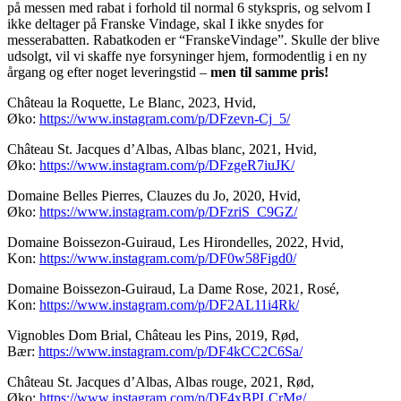
på messen med rabat i forhold til normal 6 stykspris, og selvom I
ikke deltager på Franske Vindage, skal I ikke snydes for
messerabatten. Rabatkoden er “FranskeVindage”. Skulle der blive
udsolgt, vil vi skaffe nye forsyninger hjem, formodentlig i en ny
årgang og efter noget leveringstid –
men til samme pris!
Château la Roquette, Le Blanc, 2023, Hvid,
Øko:
https://www.instagram.com/p/DFzevn-Cj_5/
Château St. Jacques d’Albas, Albas blanc, 2021, Hvid,
Øko:
https://www.instagram.com/p/DFzgeR7iuJK/
Domaine Belles Pierres, Clauzes du Jo, 2020, Hvid,
Øko:
https://www.instagram.com/p/DFzriS_C9GZ/
Domaine Boissezon-Guiraud, Les Hirondelles, 2022, Hvid,
Kon:
https://www.instagram.com/p/DF0w58Figd0/
Domaine Boissezon-Guiraud, La Dame Rose, 2021, Rosé,
Kon:
https://www.instagram.com/p/DF2AL11i4Rk/
Vignobles Dom Brial, Château les Pins, 2019, Rød,
Bær:
https://www.instagram.com/p/DF4kCC2C6Sa/
Château St. Jacques d’Albas, Albas rouge, 2021, Rød,
Øko:
https://www.instagram.com/p/DF4xBPLCrMg/