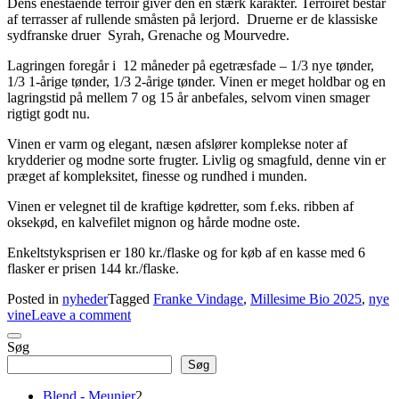
Dens enestående terroir giver den en stærk karakter. Terroiret består
af terrasser af rullende småsten på lerjord. Druerne er de klassiske
sydfranske druer Syrah, Grenache og Mourvedre.
Lagringen foregår i 12 måneder på egetræsfade – 1/3 nye tønder,
1/3 1-årige tønder, 1/3 2-årige tønder. Vinen er meget holdbar og en
lagringstid på mellem 7 og 15 år anbefales, selvom vinen smager
rigtigt godt nu.
Vinen er varm og elegant, næsen afslører komplekse noter af
krydderier og modne sorte frugter. Livlig og smagfuld, denne vin er
præget af kompleksitet, finesse og rundhed i munden.
Vinen er velegnet til de kraftige kødretter, som f.eks. ribben af ​​
oksekød, en kalvefilet mignon og hårde modne oste.
Enkeltstyksprisen er 180 kr./flaske og for køb af en kasse med 6
flasker er prisen 144 kr./flaske.
Posted in
nyheder
Tagged
Franke Vindage
,
Millesime Bio 2025
,
nye
vine
Leave a comment
Søg
Søg
2
Blend - Meunier
2