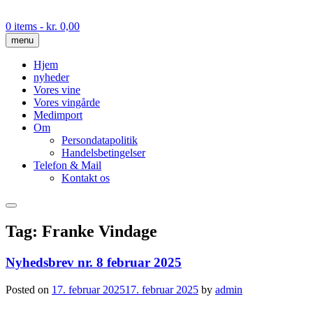
Skip
to
0 items
- kr. 0,00
content
menu
Hjem
nyheder
Vores vine
Vores vingårde
Medimport
Om
Persondatapolitik
Handelsbetingelser
Telefon & Mail
Kontakt os
Tag:
Franke Vindage
Nyhedsbrev nr. 8 februar 2025
Posted on
17. februar 2025
17. februar 2025
by
admin