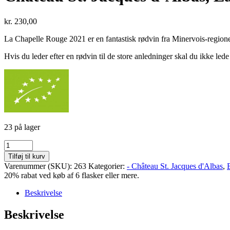
kr.
230,00
La Chapelle Rouge 2021 er en fantastisk rødvin fra Minervois-regionen
Hvis du leder efter en rødvin til de store anledninger skal du ikke led
23 på lager
Château
St.
Tilføj til kurv
Jacques
Varenummer (SKU):
263
Kategorier:
- Château St. Jacques d'Albas
,
d’Albas,
20% rabat ved køb af 6 flasker eller mere.
La
Chapelle
Beskrivelse
Rouge
2021,
Beskrivelse
Minervois
antal