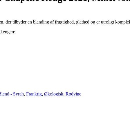
, der tilbyder en blanding af frugtighed, glathed og er utroligt komple
e længere.
Blend - Syrah
,
Frankrig
,
Økologisk
,
Rødvine