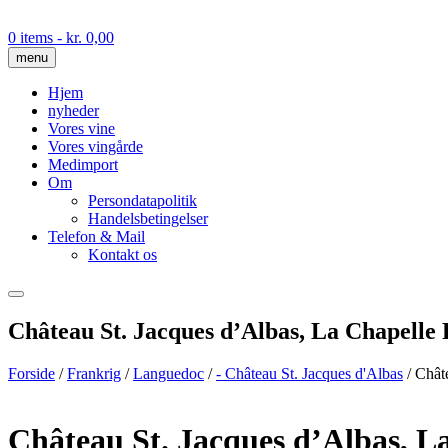
Skip
to
0 items
- kr. 0,00
content
menu
Hjem
nyheder
Vores vine
Vores vingårde
Medimport
Om
Persondatapolitik
Handelsbetingelser
Telefon & Mail
Kontakt os
Château St. Jacques d’Albas, La Chapelle
Forside
/
Frankrig
/
Languedoc
/
- Château St. Jacques d'Albas
/ Chât
Château St. Jacques d’Albas, L