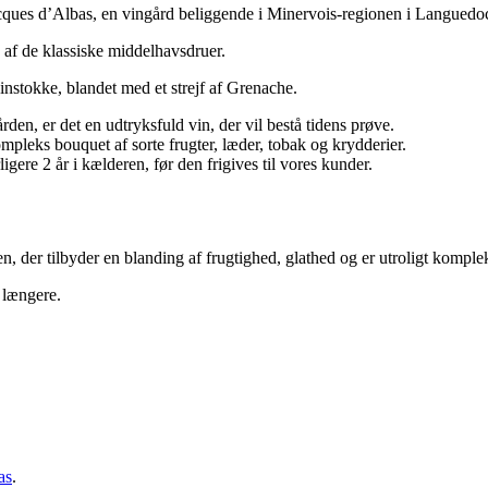
ques d’Albas, en vingård beliggende i Minervois-regionen i Languedoc
af de klassiske middelhavsdruer.
vinstokke, blandet med et strejf af Grenache.
rden, er det en udtryksfuld vin, der vil bestå tidens prøve.
ompleks bouquet af sorte frugter, læder, tobak og krydderier.
gere 2 år i kælderen, før den frigives til vores kunder.
, der tilbyder en blanding af frugtighed, glathed og er utroligt komple
e længere.
as
.